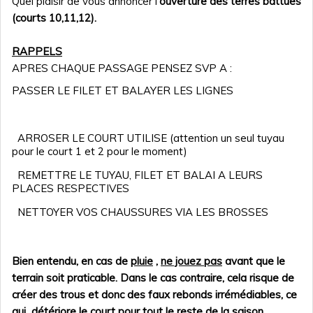
Quel plaisir de vous annoncer l'
ouverture des terres battues
(courts 10,11,12).‍
RAPPELS
APRES CHAQUE PASSAGE PENSEZ SVP A :
PASSER LE FILET ET BALAYER LES LIGNES
ARROSER LE COURT UTILISE (attention un seul tuyau
pour le court 1 et 2 pour le moment)
REMETTRE LE TUYAU, FILET ET BALAI A LEURS
PLACES RESPECTIVES
NETTOYER VOS CHAUSSURES VIA LES BROSSES
Bien entendu, en cas de
pluie
,
ne jouez pas
avant que le
terrain soit praticable. Dans le cas contraire, cela risque de
créer des trous et donc des faux rebonds irrémédiables, ce
qui
détériore le court pour tout le reste de la saison
.